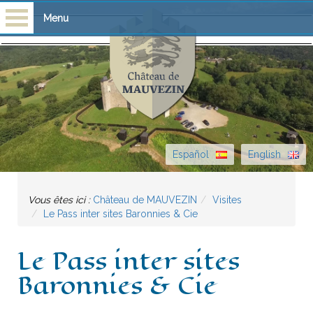
Menu
Accueil
Visites
Scolaires
Español
English
Château
Vous êtes ici :
Château de MAUVEZIN
Visites
Histoire
Le Pass inter sites Baronnies & Cie
Bibliothèque
Le Pass inter sites
Escòla G. Febus
Baronnies & Cie
Actualité