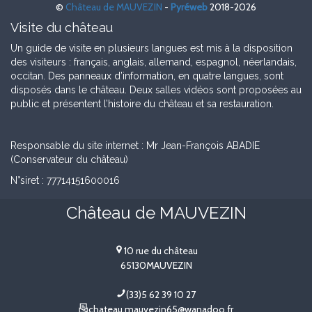
©
Château de MAUVEZIN
-
Pyréweb
2018-2026
sur
sur
sur
Facebook
Twitter
Google+
Visite du château
Un guide de visite en plusieurs langues est mis à la disposition
des visiteurs : français, anglais, allemand, espagnol, néerlandais,
occitan. Des panneaux d’information, en quatre langues, sont
disposés dans le château. Deux salles vidéos sont proposées au
public et présentent l’histoire du château et sa restauration.
Responsable du site internet : Mr Jean-François ABADIE
(Conservateur du château)
N°siret : 77714151600016
Château de MAUVEZIN
10 rue du château
65130
MAUVEZIN
(33)5 62 39 10 27
chateau.mauvezin65@wanadoo.fr