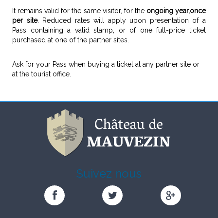
It remains valid for the same visitor, for the
ongoing year,
once
per site
. Reduced rates will apply upon presentation of a
Pass containing a valid stamp, or of one full-price ticket
purchased at one of the partner sites.
Ask for your Pass when buying a ticket at any partner site or
at the tourist office.
Suivez nous
Château
Château
Château
de
de
de
MAUVEZIN
MAUVEZIN
MAUVEZIN