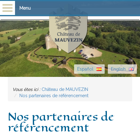
Menu
Accueil
Visites
Scolaires
Español
English
Château
Vous êtes ici :
Château de MAUVEZIN
Histoire
Nos partenaires de référencement
Bibliothèque
Nos partenaires de
Escòla G. Febus
référencement
Actualité