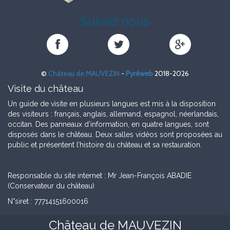
Suivez nous
Château
Château
Château
de
de
de
MAUVEZIN
MAUVEZIN
MAUVEZIN
©
Château de MAUVEZIN
-
Pyréweb
2018-2026
sur
sur
sur
Facebook
Twitter
Google+
Visite du château
Un guide de visite en plusieurs langues est mis à la disposition
des visiteurs : français, anglais, allemand, espagnol, néerlandais,
occitan. Des panneaux d’information, en quatre langues, sont
disposés dans le château. Deux salles vidéos sont proposées au
public et présentent l’histoire du château et sa restauration.
Responsable du site internet : Mr Jean-François ABADIE
(Conservateur du château)
N°siret : 77714151600016
Château de MAUVEZIN