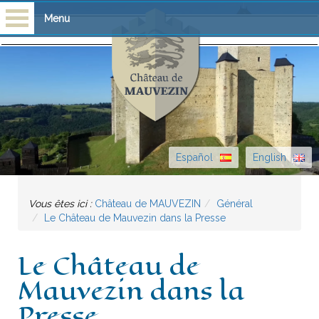
Menu
Accueil
Visites
Scolaires
Español
English
Château
Vous êtes ici :
Château de MAUVEZIN
Général
Histoire
Le Château de Mauvezin dans la Presse
Bibliothèque
Le Château de
Escòla G. Febus
Mauvezin dans la
Presse
Actualité