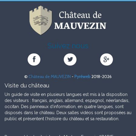
Suivez nous
Château
Château
Château
de
de
de
MAUVEZIN
MAUVEZIN
MAUVEZIN
©
Château de MAUVEZIN
-
Pyréweb
2018-2026
sur
sur
sur
Facebook
Twitter
Google+
Visite du château
Un guide de visite en plusieurs langues est mis à la disposition
des visiteurs : français, anglais, allemand, espagnol, néerlandais,
occitan. Des panneaux d’information, en quatre langues, sont
disposés dans le château. Deux salles vidéos sont proposées au
public et présentent l’histoire du château et sa restauration.