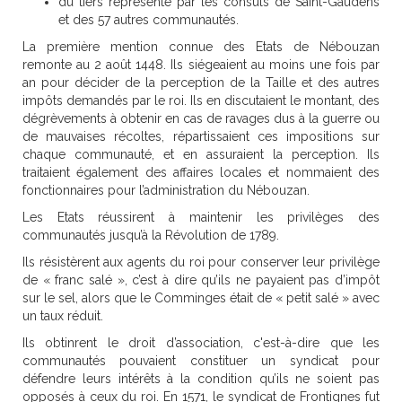
du tiers représenté par les consuls de Saint-Gaudens
et des 57 autres communautés.
La première mention connue des Etats de Nébouzan
remonte au 2 août 1448. Ils siégeaient au moins une fois par
an pour décider de la perception de la Taille et des autres
impôts demandés par le roi. Ils en discutaient le montant, des
dégrèvements à obtenir en cas de ravages dus à la guerre ou
de mauvaises récoltes, répartissaient ces impositions sur
chaque communauté, et en assuraient la perception. Ils
traitaient également des affaires locales et nommaient des
fonctionnaires pour l’administration du Nébouzan.
Les Etats réussirent à maintenir les privilèges des
communautés jusqu’à la Révolution de 1789.
Ils résistèrent aux agents du roi pour conserver leur privilège
de « franc salé », c’est à dire qu’ils ne payaient pas d’impôt
sur le sel, alors que le Comminges était de « petit salé » avec
un taux réduit.
Ils obtinrent le droit d’association, c'est-à-dire que les
communautés pouvaient constituer un syndicat pour
défendre leurs intérêts à la condition qu’ils ne soient pas
opposés à ceux du roi. En 1571, le syndicat de Frontignes fut