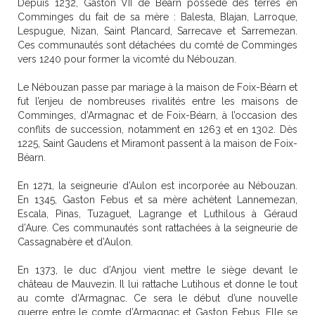
Depuis 1232, Gaston VII de Béarn possède des terres en
Comminges du fait de sa mère : Balesta, Blajan, Larroque,
Lespugue, Nizan, Saint Plancard, Sarrecave et Sarremezan.
Ces communautés sont détachées du comté de Comminges
vers 1240 pour former la vicomté du Nébouzan.
Le Nébouzan passe par mariage à la maison de Foix-Béarn et
fut l’enjeu de nombreuses rivalités entre les maisons de
Comminges, d’Armagnac et de Foix-Béarn, à l’occasion des
conflits de succession, notamment en 1263 et en 1302. Dès
1225, Saint Gaudens et Miramont passent à la maison de Foix-
Béarn.
En 1271, la seigneurie d’Aulon est incorporée au Nébouzan.
En 1345, Gaston Febus et sa mère achètent Lannemezan,
Escala, Pinas, Tuzaguet, Lagrange et Luthilous à Géraud
d’Aure. Ces communautés sont rattachées à la seigneurie de
Cassagnabère et d’Aulon.
En 1373, le duc d’Anjou vient mettre le siège devant le
château de Mauvezin. Il lui rattache Lutihous et donne le tout
au comte d’Armagnac. Ce sera le début d’une nouvelle
guerre entre le comte d’Armagnac et Gaston Febus. Elle se