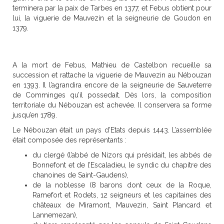
terminera par la paix de Tarbes en 1377, et Febus obtient pour
lui, la viguerie de Mauvezin et la seigneurie de Goudon en
1379.
A la mort de Febus, Mathieu de Castelbon recueille sa
succession et rattache la viguerie de Mauvezin au Nébouzan
en 1393. Il l’agrandira encore de la seigneurie de Sauveterre
de Comminges qu’il possedait. Dès lors, la composition
territoriale du Nébouzan est achevée. Il conservera sa forme
jusqu’en 1789.
Le Nébouzan était un pays d’Etats depuis 1443. L’assemblée
était composée des représentants :
du clergé (l’abbé de Nizors qui présidait, les abbés de
Bonnefont et de l’Escaladieu, le syndic du chapitre des
chanoines de Saint-Gaudens),
de la noblesse (8 barons dont ceux de la Roque,
Ramefort et Rodets, 12 seigneurs et les capitaines des
châteaux de Miramont, Mauvezin, Saint Plancard et
Lannemezan),