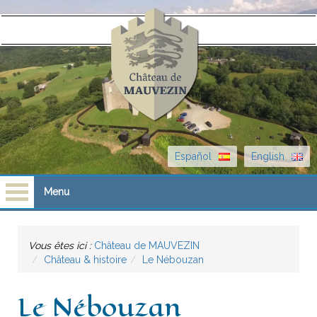
Español
English
Menu
Accueil
Vous êtes ici :
Château de MAUVEZIN
Château & histoire
Le Nébouzan
Visites
Le Nébouzan
Scolaires