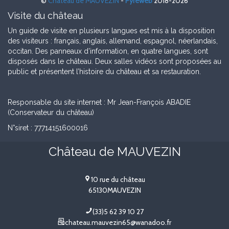
©
Château de MAUVEZIN
-
Pyréweb
2018-2026
sur
sur
sur
Facebook
Twitter
Google+
Visite du château
Un guide de visite en plusieurs langues est mis à la disposition
des visiteurs : français, anglais, allemand, espagnol, néerlandais,
occitan. Des panneaux d’information, en quatre langues, sont
disposés dans le château. Deux salles vidéos sont proposées au
public et présentent l’histoire du château et sa restauration.
Responsable du site internet : Mr Jean-François ABADIE
(Conservateur du château)
N°siret : 77714151600016
Château de MAUVEZIN
10 rue du château
65130
MAUVEZIN
(33)5 62 39 10 27
chateau.mauvezin65@wanadoo.fr