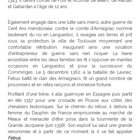
1343, il devint comte de Foix et vicomte de Béarn, de Marsan
et Gabardan à l'âge de 12 ans.
Egalement engagé dans une lutte sans merci, autre guerre de
Cent Ans méridionale, contre le comte d'Armagnac nommé
lieutenant du roi en Languedoc, il ravagea ses terres et prît
sous sa protection la ville de Toulouse moyennant une
confortable rétribution, inaugurant ainsi une vocation
d'entrepreneur de guerre, sans rien risquer. La haine
ancestrale entre les deux familles les fit s'opposer en maintes
occasions en Languedoc et pour la succession du
Comminges. Le 5 décembre 1362, à la bataille de Launac,
Febus battit le clan des Armagnacs, fit un grand nombre de
prisonniers et en retira rançons et immense fortune.
Profitant d'une trêve, il alla guerroyer en Espagne puis partit
en été 1357 pour une croisade en Prusse aux côtés des
chevaliers teutoniques. Sur le chemin du retour, il délivra la
femme du Dauphin de France emprisonnée au marché de
Meaux et menacée d'être prise dans la tourmente de la
Grande Jacquerie (juin 1358). Son exploit lui valut une grande
renommée et à partir de ce moment là il se fait appeler
Febus.