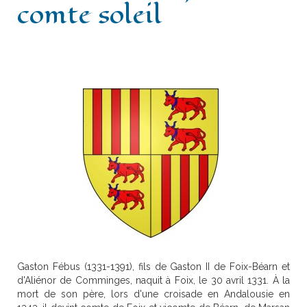
comte soleil
Château
Histoire
Bibliothèque
Escòla G. Febus
Actualité
Contact
Gaston Fébus (1331-1391), fils de Gaston II de Foix-Béarn et
d'Aliénor de Comminges, naquit à Foix, le 30 avril 1331. À la
mort de son père, lors d'une croisade en Andalousie en