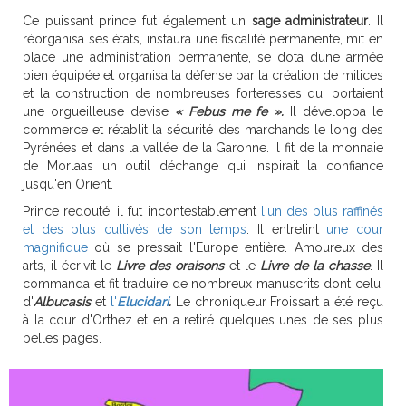
Ce puissant prince fut également un
sage administrateur
. Il
réorganisa ses états, instaura une fiscalité permanente, mit en
place une administration permanente, se dota dune armée
bien équipée et organisa la défense par la création de milices
et la construction de nombreuses forteresses qui portaient
une orgueilleuse devise
« Febus me fe ».
Il développa le
commerce et rétablit la sécurité des marchands le long des
Pyrénées et dans la vallée de la Garonne. Il fit de la monnaie
de Morlaas un outil déchange qui inspirait la confiance
jusqu'en Orient.
Prince redouté, il fut incontestablement
l'un des plus raffinés
et des plus cultivés de son temps
. Il entretint
une cour
magnifique
où se pressait l'Europe entière. Amoureux des
arts, il écrivit le
Livre des oraisons
et le
Livre de la chasse
. Il
commanda et fit traduire de nombreux manuscrits dont celui
d'
Albucasis
et
l'
Elucidari
.
Le chroniqueur Froissart a été reçu
à la cour d'Orthez et en a retiré quelques unes de ses plus
belles pages.