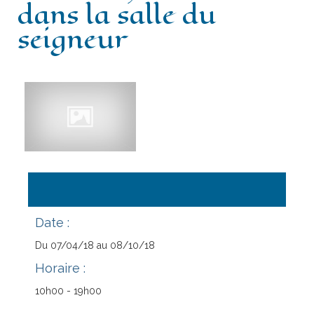
dans la salle du
Château
seigneur
Histoire
Bibliothèque
Escòla G. Febus
Actualité
Nouveaux costumes dans la salle du
seigneur
Contact
Date :
Du 07/04/18 au 08/10/18
Horaire :
10h00 - 19h00