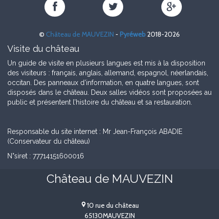
Château
Château
Château
de
de
de
MAUVEZIN
MAUVEZIN
MAUVEZIN
©
Château de MAUVEZIN
-
Pyréweb
2018-2026
sur
sur
sur
Facebook
Twitter
Google+
Visite du château
Un guide de visite en plusieurs langues est mis à la disposition
des visiteurs : français, anglais, allemand, espagnol, néerlandais,
occitan. Des panneaux d’information, en quatre langues, sont
disposés dans le château. Deux salles vidéos sont proposées au
public et présentent l’histoire du château et sa restauration.
Responsable du site internet : Mr Jean-François ABADIE
(Conservateur du château)
N°siret : 77714151600016
Château de MAUVEZIN
10 rue du château
65130
MAUVEZIN