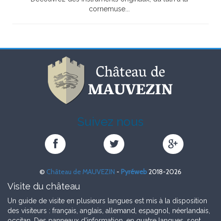
cornemuse...
Suivez nous
Château
Château
Château
de
de
de
MAUVEZIN
MAUVEZIN
MAUVEZIN
©
Château de MAUVEZIN
-
Pyréweb
2018-2026
sur
sur
sur
Facebook
Twitter
Google+
Visite du château
Un guide de visite en plusieurs langues est mis à la disposition
des visiteurs : français, anglais, allemand, espagnol, néerlandais,
occitan. Des panneaux d’information, en quatre langues, sont