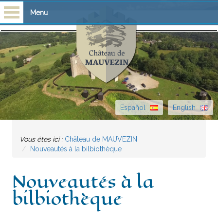
Menu
Accueil
Visites
Scolaires
Español
English
Château
Vous êtes ici :
Château de MAUVEZIN
Histoire
Nouveautés à la bilbiothèque
Bibliothèque
Nouveautés à la
Escòla G. Febus
bilbiothèque
Actualité