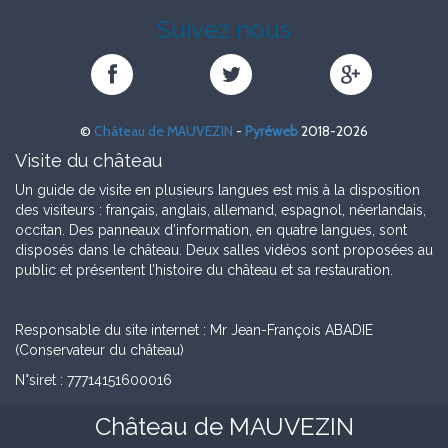
Suivez nous
Château
Château
Château
de
de
de
MAUVEZIN
MAUVEZIN
MAUVEZIN
©
Château de MAUVEZIN
-
Pyréweb
2018-2026
sur
sur
sur
Facebook
Twitter
Google+
Visite du château
Un guide de visite en plusieurs langues est mis à la disposition
des visiteurs : français, anglais, allemand, espagnol, néerlandais,
occitan. Des panneaux d’information, en quatre langues, sont
disposés dans le château. Deux salles vidéos sont proposées au
public et présentent l’histoire du château et sa restauration.
Responsable du site internet : Mr Jean-François ABADIE
(Conservateur du château)
N°siret : 77714151600016
Château de MAUVEZIN