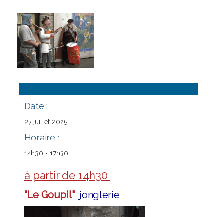
Château
Histoire
Bibliothèque
Animations
Escòla G. Febus
Date :
Actualité
27
juillet
2025
Horaire :
Contact
14h30 - 17h30
à partir de 14h30
"Le Goupil"
jonglerie