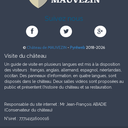
Suivez nous
Château
Château
Château
de
de
de
MAUVEZIN
MAUVEZIN
MAUVEZIN
©
Château de MAUVEZIN
-
Pyréweb
2018-2026
sur
sur
sur
Facebook
Twitter
Google+
Visite du château
Un guide de visite en plusieurs langues est mis à la disposition
des visiteurs : français, anglais, allemand, espagnol, néerlandais,
occitan. Des panneaux d’information, en quatre langues, sont
disposés dans le château. Deux salles vidéos sont proposées au
public et présentent l’histoire du château et sa restauration.
Responsable du site internet : Mr Jean-François ABADIE
(Conservateur du château)
N°siret : 77714151600016