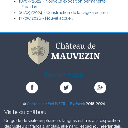
18/03/2022 - Nouvelle exposition permanente
L'Elucidari
06/09/2024 - Construction de la cage à écureuil
13/05/2026 - Nouvel accueil
Suivez nous
Château
Château
Château
de
de
de
MAUVEZIN
MAUVEZIN
MAUVEZIN
©
Château de MAUVEZIN
-
Pyréweb
2018-2026
sur
sur
sur
Facebook
Twitter
Google+
Visite du château
Un guide de visite en plusieurs langues est mis à la disposition
des visiteurs : français, anglais, allemand, espagnol, néerlandais,