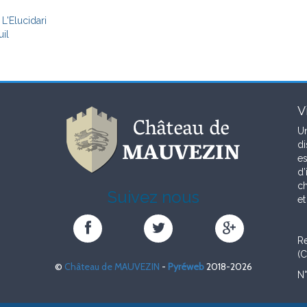
'Elucidari
il
V
Un
di
es
d’
ch
Suivez nous
et
Château
Château
Château
de
de
de
Re
MAUVEZIN
MAUVEZIN
MAUVEZIN
(C
©
Château de MAUVEZIN
-
Pyréweb
2018-2026
sur
sur
sur
N°
Facebook
Twitter
Google+