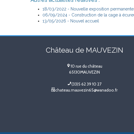
18/03/2022 - Nouvelle exposition permanente L
06/09/2024 - Construction de la cage à écureu
13/05/2026 - Nouvel accueil
Château de MAUVEZIN
10 rue du château
65130
MAUVEZIN
(33)5 62 39 10 27
chateau.mauvezin65@wanadoo.fr