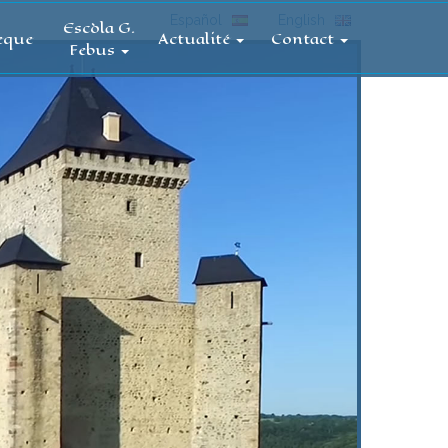
Español
English
Escòla G.
èque
Actualité
Contact
Febus