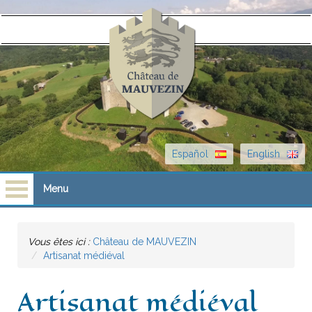
Español
English
Menu
Accueil
Vous êtes ici :
Château de MAUVEZIN
Artisanat médiéval
Visites
Artisanat médiéval
Scolaires