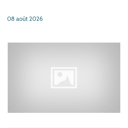
Château
08 août 2026
Histoire
Bibliothèque
Escòla G. Febus
Actualité
Contact