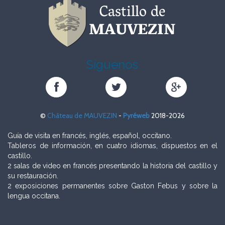
Síguenos
Château
Château
Château
de
de
de
MAUVEZIN
MAUVEZIN
MAUVEZIN
©
Château de MAUVEZIN
-
Pyréweb
2018-2026
sur
sur
sur
Facebook
Twitter
Google+
Guía de visita en francés, inglés, español, occitano.
Tableros de información, en cuatro idiomas, dispuestos en el
castillo.
2 salas de video en francés presentando la historia del castillo y
su restauración.
2 exposiciones permanentes sobre Gaston Febus y sobre la
lengua occitana.