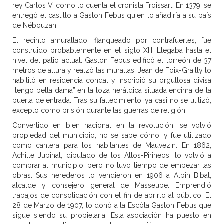
rey Carlos V, como lo cuenta el cronista Froissart. En 1379, se
entregó el castillo a Gaston Febus quien lo añadiría a su país
de Nébouzan.
El recinto amurallado, flanqueado por contrafuertes, fue
construido probablemente en el siglo XIII. Llegaba hasta el
nivel del patio actual. Gaston Febus edificó el torreón de 37
metros de altura y realzó las murallas. Jean de Foix-Grailly lo
habilitó en residencia condal y inscribió su orgullosa divisa
“tengo bella dama” en la loza heráldica situada encima de la
puerta de entrada. Tras su fallecimiento, ya casi no se utilizó,
excepto como prisión durante las guerras de religión.
Convertido en bien nacional en la revolución, se volvió
propiedad del municipio, no se sabe cómo, y fue utilizado
como cantera para los habitantes de Mauvezin. En 1862,
Achille Jubinal, diputado de los Altos-Pirineos, lo volvió a
comprar al municipio, pero no tuvo tiempo de empezar las
obras. Sus herederos lo vendieron en 1906 a Albin Bibal,
alcalde y consejero general de Masseube. Emprendió
trabajos de consolidación con el fin de abrirlo al público. El
28 de Marzo de 1907, lo donó a la Escòla Gaston Febus que
sigue siendo su propietaria. Esta asociación ha puesto en