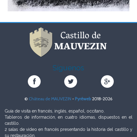
Síguenos
Château
Château
Château
de
de
de
MAUVEZIN
MAUVEZIN
MAUVEZIN
©
Château de MAUVEZIN
-
Pyréweb
2018-2026
sur
sur
sur
Facebook
Twitter
Google+
Guía de visita en francés, inglés, español, occitano.
Tableros de información, en cuatro idiomas, dispuestos en el
castillo.
2 salas de video en francés presentando la historia del castillo y
su restauración.