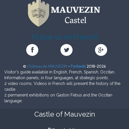
Follow us (in French)
Château
Château
Château
de
de
de
MAUVEZIN
MAUVEZIN
MAUVEZIN
©
Château de MAUVEZIN
-
Pyréweb
2018-2026
sur
sur
sur
Visitor's guide available in English, French, Spanish, Occitan.
Facebook
Twitter
Google+
Information panels, in four languages, at strategic points.
2 video rooms. Videos in French will present the history of the
castle.
2 permanent exhibitions on Gaston Febus and the Occitan
language.
Castle of Mauvezin