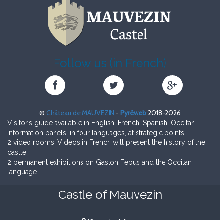
Follow us (in French)
Château
Château
Château
de
de
de
MAUVEZIN
MAUVEZIN
MAUVEZIN
©
Château de MAUVEZIN
-
Pyréweb
2018-2026
sur
sur
sur
Visitor's guide available in English, French, Spanish, Occitan.
Facebook
Twitter
Google+
Information panels, in four languages, at strategic points.
2 video rooms. Videos in French will present the history of the
castle.
2 permanent exhibitions on Gaston Febus and the Occitan
language.
Castle of Mauvezin